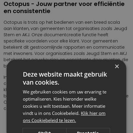
Octopus - Jouw partner voor efficiëntie
en consistentie
Octopus is trots op het bedienen van een breed scala
aan klanten, van gemeenten tot organisaties zoals Jeugd
Stem en AKJ. Onze documentcreatie functie heeft
specifieke voordelen voor elke klant. Voor gemeenten
betekent dit gestroomlijnde rapporten en communicatie
met inwoners. Voor organisaties zoals Jeugd Stem en AKJ
betekent het nauwkeurige en consistente documenten die
×
bijdragen aan hun cruciale werk.
Deze website maakt gebruik
In een wereld waar snelheid, nauwkeurigheid en
van cookies.
consistentie van groot belang zijn, staat Octopus voor je
klaar met de oplossing voor al jouw documentcreatie
We gebruiken cookies om uw ervaring te
behoeften. Neem vandaag nog contact op en ontdek hoe
optimaliseren. Kies hieronder welke
Octopus jouw partner kan zijn voor efficiënte en
cookies u wilt toestaan. Meer informatie
consistente documentcreatie!
vindt u in ons Cookiebeleid.
Klik hier om
ons Cookiebeleid te lezen.