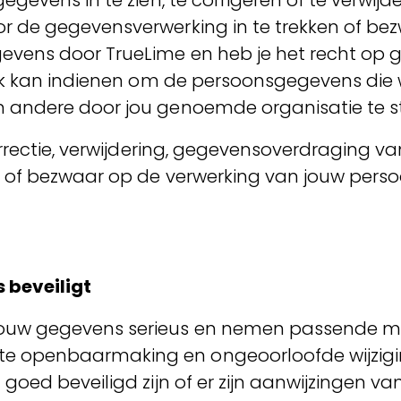
gevens in te zien, te corrigeren of te verwijd
r de gegevensverwerking in te trekken of be
evens door TrueLime en heb je het recht op
oek kan indienen om de persoonsgegevens die 
 andere door jou genoemde organisatie te s
orrectie, verwijdering, gegevensoverdraging v
ng of bezwaar op de verwerking van jouw per
 beveiligt
uw gegevens serieus en nemen passende maat
openbaarmaking en ongeoorloofde wijziging t
goed beveiligd zijn of er zijn aanwijzingen 