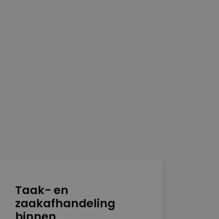
Taak- en
Te
zaakafhandeling
sig
binnen