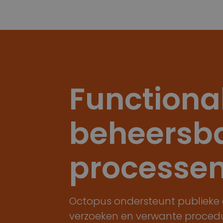
Functional
beheersba
processe
Octopus ondersteunt publieke e
verzoeken en verwante procedu