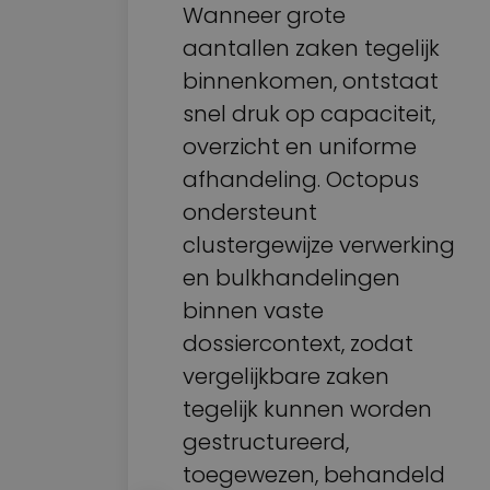
an
Wanneer grote
t
aantallen zaken tegelijk
k
binnenkomen, ontstaat
wat
snel druk op capaciteit,
overzicht en uniforme
afhandeling. Octopus
ondersteunt
t
clustergewijze verwerking
en bulkhandelingen
en
binnen vaste
dossiercontext, zodat
ng
vergelijkbare zaken
tegelijk kunnen worden
gestructureerd,
toegewezen, behandeld