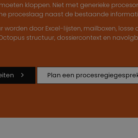
oeten kloppen. Niet met generieke proceso
sche proceslaag naast de bestaande informati
 worden door Excel-lijsten, mailboxen, losse
 Octopus structuur, dossiercontext en navolgb
eiten
Plan een procesregiegespre