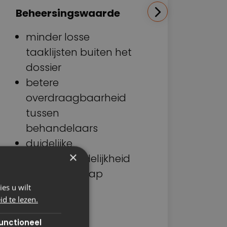
wor
Beheersingswaarde
Beh
minder losse
taaklijsten buiten het
k
dossier
e
betere
o
overdraagbaarheid
d
tussen
v
behandelaars
t
duidelijke
o
×
verantwoordelijkheid
p
per processtap
es u wilt
d te lezen.
unctioneel