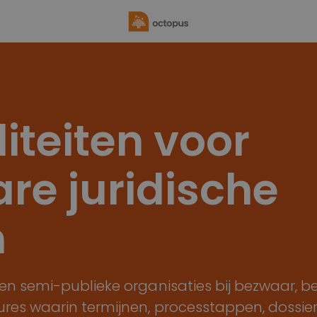
iteiten voor
re juridische
n
n semi-publieke organisaties bij bezwaar, b
res waarin termijnen, processtappen, dossi