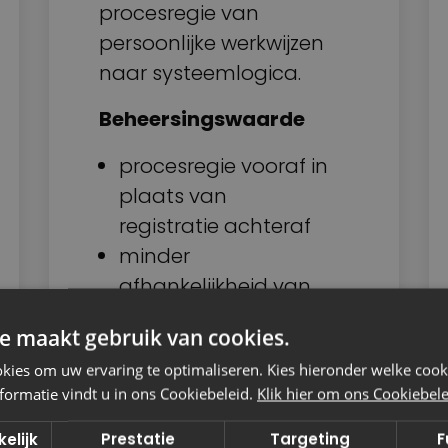
procesregie van
persoonlijke werkwijzen
naar systeemlogica.
Beheersingswaarde
procesregie vooraf in
plaats van
registratie achteraf
minder
afhankelijkheid van
persoonlijke
e maakt gebruik van cookies.
discipline
ies om uw ervaring te optimaliseren. Kies hieronder welke cooki
betere basis voor
formatie vindt u in ons Cookiebeleid.
Klik hier om ons Cookiebelei
proceshistorie,
dossierherleidbaarheid
elijk
Prestatie
Targeting
F