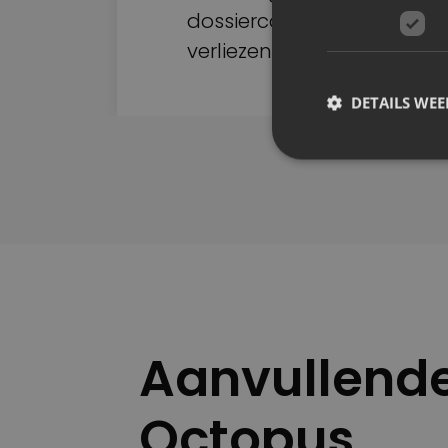
dossiercontext te
verliezen
DETAILS WE
Aanvullende
Octopus