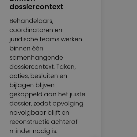
Ter
dossiercontext
vaa
Behandelaars,
maa
coördinatoren en
van
juridische teams werken
geb
binnen één
pro
samenhangende
Oct
dossiercontext. Taken,
ter
acties, besluiten en
sig
bijlagen blijven
noti
gekoppeld aan het juiste
jur
dossier, zodat opvolging
zod
navolgbaar blijft en
eer
reconstructie achteraf
en 
minder nodig is.
aan