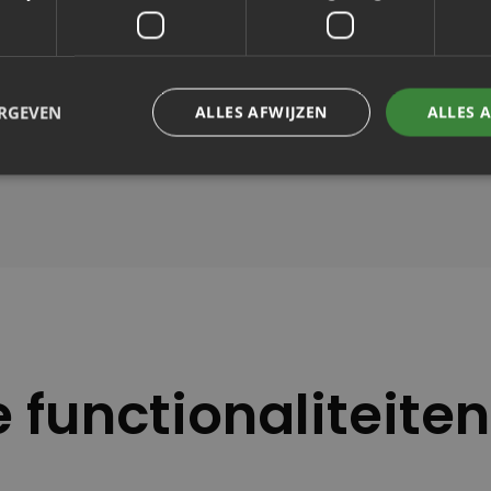
en procesbewijslast
ERGEVEN
ALLES AFWIJZEN
ALLES 
 functionaliteite