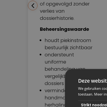
of opgevolgd zonder
verlies van
dossierhistorie.
Beheersingswaarde
houdt piekinstroom
bestuurlijk zichtbaar
ondersteunt
d
uniforme
behandeling van
vergelijkbare
Deze websit
dossiers
We gebruiken cook
vermindert
toestaan. Meer in
handmatige
herhaling zonder
Strikt noodzak