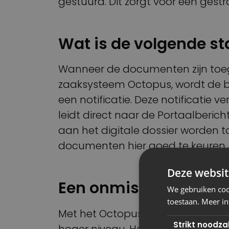
gestuurd. Dit zorgt voor een ges
Wat is de volgende st
Wanneer de documenten zijn toe
zaaksysteem Octopus, wordt de b
een notificatie. Deze notificatie 
leidt direct naar de Portaalberi
aan het digitale dossier worden 
documenten hier goed te keuren.
Deze websit
Een onmisbare tool
We gebruiken cook
toestaan. Meer in
Met het Octopus Portaal breng j
Strikt noodzak
hoger niveau. Het stroomlijnt nie