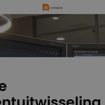
te
tuitwisseling