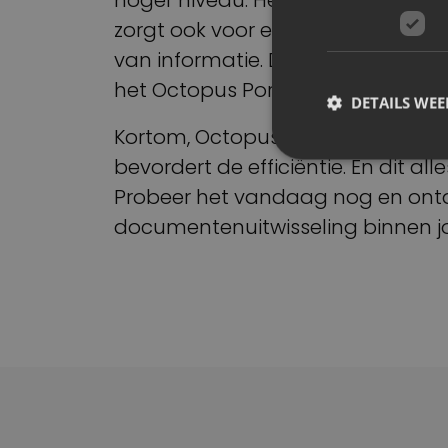
zorgt ook voor een verbeterde co
van informatie. De eenvoudige, ge
het Octopus Portaal een onmisbar
DETAILS WE
Kortom, Octopus Portaal verbindt
bevordert de efficiëntie. En dit al
Probeer het vandaag nog en ontd
documentenuitwisseling binnen jo