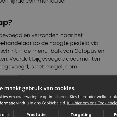
troomlijnde communicatie!
ap?
gevoegd en verzonden naar het
ehandelaar op de hoogte gesteld via
verschijnt in de menu-balk van Octopus en
chten. Voordat bijgevoegde documenten
toegevoegd, is het mogelijk om
e maakt gebruik van cookies.
ies om uw ervaring te optimaliseren. Kies hieronder welke cooki
formatie vindt u in ons Cookiebeleid.
Klik hier om ons Cookiebelei
e de interne samenwerking naar een
elijk
Prestatie
Targeting
F
t alleen documentuitwisseling, maar