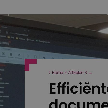
Home
Artikelen
...
Efficiën
documen