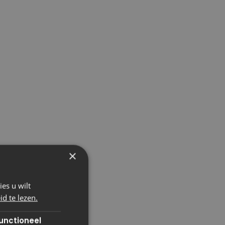
×
es u wilt
d te lezen.
unctioneel