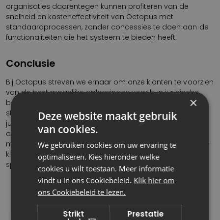
organisaties daarentegen kunnen profiteren van de
snelheid en kosteneffectiviteit van Octopus met
standaardprocessen, zonder concessies te doen aan de
functionaliteiten die het systeem te bieden heeft.
Conclusie
Bij Octopus streven we ernaar om onze klanten te voorzien
van de best mogelijke oplossingen voor hun juridische
×
behoeften. Of het nu gaat om maatwerk of
standaardprocessen, onze software is ontworpen om
Deze website maakt gebruik
juridische afdelingen te ondersteunen bij het efficiënt
van cookies.
afhandelen van zaken. Door te kiezen tussen Octopus op
maat en Octopus met standaardprocessen kunnen onze
We gebruiken cookies om uw ervaring te
klanten de oplossing vinden die het beste past bij hun
optimaliseren. Kies hieronder welke
specifieke situatie en vereisten.
cookies u wilt toestaan. Meer informatie
vindt u in ons Cookiebeleid.
Klik hier om
ons Cookiebeleid te lezen.
Strikt
Prestatie
Kristy Dekkers