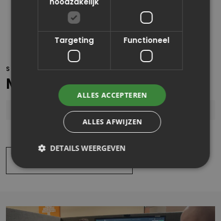
noodzakelijk
Accountmanager
Targeting
Functioneel
STUUR EEN BERICHT!
Meer weten?
ALLES ACCEPTEREN
ALLES AFWIJZEN
DETAILS WEERGEVEN
Lees meer artikelen