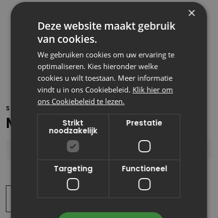
×
Deze website maakt gebruik
van cookies.
Kristy Dekkers
Accountmanager
We gebruiken cookies om uw ervaring te
optimaliseren. Kies hieronder welke
cookies u wilt toestaan. Meer informatie
vindt u in ons Cookiebeleid.
Klik hier om
ons Cookiebeleid te lezen.
STUUR EEN BERICHT!
Meer weten?
Strikt
Prestatie
noodzakelijk
Targeting
Functioneel
Lees meer artikelen