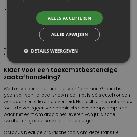
werkt dus vanuit één overzichtelijk scherm.
Transparante afhandeling:
Zodra de zaak is
afgehandeld, wordt het besluit vastgelegd. De status
ALLES ACCEPTEREN
van de zaak is direct inzichtelijk voor andere
gekoppelde systemen en, indien gewenst, voor de
ALLES AFWIJZEN
burger via een portaal.
Dit proces is efficiënter en minder foutgevoelig, omdat
DETAILS WEERGEVEN
data centraal staat en systemen naadloos samenwerken.
Klaar voor een toekomstbestendige
zaakafhandeling?
Werken volgens de principes van Common Ground is
geen ver-van-je-bed-show meer. Het is dé sleutel tot een
wendbare en efficiënte overheid. Het stelt je in staat om de
focus te verleggen van administratieve rompslomp naar
waar het echt om draait: het leveren van juridische
kwaliteit en goede service aan de burger.
Octopus biedt de praktische tools om deze transitie