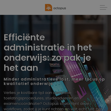
Efficiënte
administratie in het
onderwijs: zo pak je
het aan
Minder administratieve last, meer focus op
kwalitatief onderwijs
Verlies je kostbare tijd aan complexe
toelatingsprocedures, studieadviezen en
examencoördinatie? Octopus stroomlijnt deze
workflows, zodat jij je kunt richten op wat echt telt: het