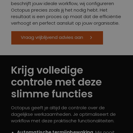
beschrijft jouw ideale workflow, wij configureren
Octopus precies zoals jij het nodig hebt. Het
resultaat is een proces op maat dat de efficiëntie
verhoogt en perfect aansluit op jouw organisatie.
Vraag vrijblijvend advies aan
Krijg volledige
controle met deze
slimme functies
Octopus geeft je altijd de controle over de
dagelijkse werkzaamheden. Je optimaliseert de
workflow met deze praktische functionaliteiten:
Automatische termijnbewaking
: Mis nooit