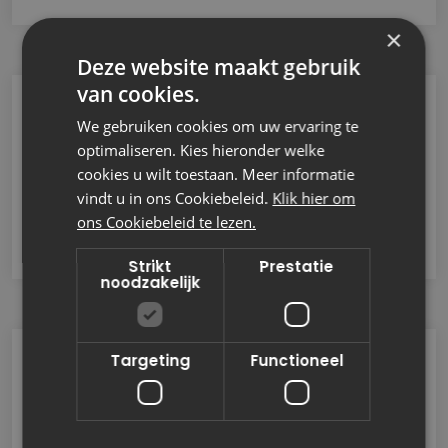
×
Deze website maakt gebruik
van cookies.
We gebruiken cookies om uw ervaring te
Dashboard en rapportage
optimaliseren. Kies hieronder welke
Visualiseer belangrijke gegevens en
cookies u wilt toestaan. Meer informatie
genereer gedetailleerde rapporten voor
vindt u in ons Cookiebeleid.
Klik hier om
beter inzicht en besluitvorming.
ons Cookiebeleid te lezen.
Strikt
Prestatie
noodzakelijk
Targeting
Functioneel
Documentcreatie- en beheer
Creëer, organiseer en beheer documenten