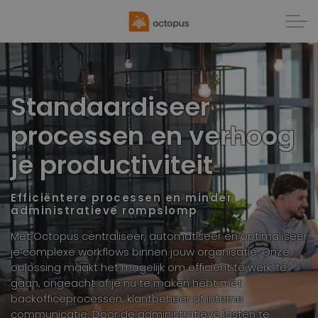
Standaardiseer
processen en verhoog
je productiviteit
Efficiëntere processen en minder
administratieve rompslomp
Met Octopus centraliseer, automatiseer en optimaliseer
je complexe workflows binnen jouw organisatie. Onze
oplossing maakt het mogelijk om efficiënt te werk te
gaan, ongeacht of je nu te maken hebt met
backofficeprocessen, klantbeheer of interne
communicatie. Door de administratieve lasten te