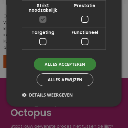
Strikt
Prestatie
noodzakelijk
Octopus zorgt voor heldere communicatie en een
volledige dossieropbouw. Hierdoor beschikken juridisch,
klantenservice en fraudeafdelingen altijd over de juiste
Targeting
Functioneel
informatie. Benieuwd wat we voor jouw organisatie
kunnen betekenen? Neem dan vrijblijvend contact met
ons op.
Ik wil meer informatie
ALLES ACCEPTEREN
ALLES AFWIJZEN
DETAILS WEERGEVEN
Je eigen proces in
Octopus
Staat jouw gewenste proces niet tussen de lijst?