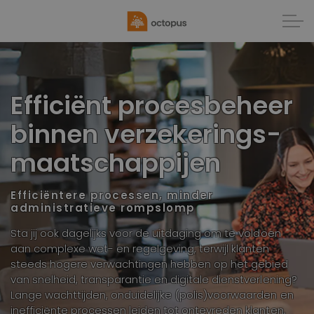
Efficiënt procesbeheer
binnen verzekerings-
maatschappijen
Efficiëntere processen, minder
administratieve rompslomp
Sta jij ook dagelijks voor de uitdaging om te voldoen
aan complexe wet- en regelgeving, terwijl klanten
steeds hogere verwachtingen hebben op het gebied
van snelheid, transparantie en digitale dienstverlening?
Lange wachttijden, onduidelijke (polis)voorwaarden en
inefficiënte processen leiden tot ontevreden klanten,