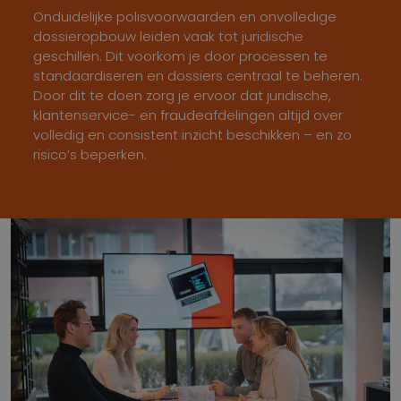
Onduidelijke polisvoorwaarden en onvolledige
dossieropbouw leiden vaak tot juridische
geschillen. Dit voorkom je door processen te
standaardiseren en dossiers centraal te beheren.
Door dit te doen zorg je ervoor dat juridische,
klantenservice- en fraudeafdelingen altijd over
volledig en consistent inzicht beschikken – en zo
risico’s beperken.