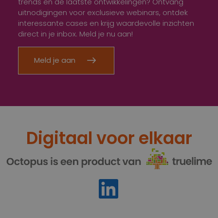
trends en de laatste ontwikkelingen? Ontvang
uitnodigingen voor exclusieve webinars, ontdek
interessante cases en krijg waardevolle inzichten
direct in je inbox. Meld je nu aan!
Meld je aan
Digitaal voor elkaar
https://www.linkedin.com/compa