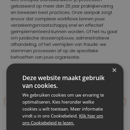
gebaseerd op meer dan 25 jaar praktijkervaring
en bewezen best practices. Onze aanpak zorgt
ervoor dat complexe workflows binnen jouw
verzekeringsmaatschappij snel en effectief
geïmplementeerd kunnen worden. Of het nu gaat
om juridische dossieropbouw, administratieve
afhandeling, of het vermijden van fraude: we
stemmen processen af op de specifieke
behoeften van jouw organisatie.
×
Deze website maakt gebruik
van cookies.
Voorlopige voorzieningen
We gebruiken cookies om uw ervaring te
Zorg voor tijdelijke ondersteuning en
optimaliseren. Kies hieronder welke
financiële continuïteit voor klanten terwijl
cookies u wilt toestaan. Meer informatie
hun beroep nog in behandeling is.
vindt u in ons Cookiebeleid.
Klik hier om
ons Cookiebeleid te lezen.