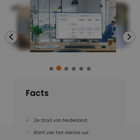
Previous
N
Facts
2
e
Stad van Nederland
Klant van het eerste uur