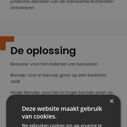
juridische diensten van de Gemeente Rotterdam
ontwierpen.
De oplossing
Bezwaar: voor het indienen van bezwaren
Beroep: voor in beroep gaan op een besloten
zaak
Hoger Beroep: voor het in hoger beroep gaan op
een besloten zaak
×
Deze website maakt gebruik
Voorlopige voorziening: om een aanvraag te
van cookies.
plaatsen terwijl de zaak loopt
We gebruiken cookies om uw ervaring te
Adviezen: voor het afhandelen van adviezen