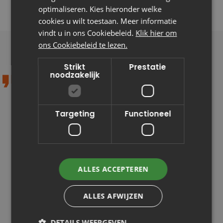
optimaliseren. Kies hieronder welke
rondom juridische zaken
cookies u wilt toestaan. Meer informatie
vindt u in ons Cookiebeleid.
Klik hier om
ons Cookiebeleid te lezen.
Strikt
Prestatie
noodzakelijk
In het begin, 5 jaar
geleden, werden er al
bijna 12.000
Targeting
Functioneel
bezwaarschriften, zo'n
2.800
beroepsprocedures en
600 adviezen digitaal
ALLES ACCEPTEREN
afgehandeld met
Octopus. Dat is
ALLES AFWIJZEN
ontzettend veel als je
dat met andere grote
DETAILS WEERGEVEN