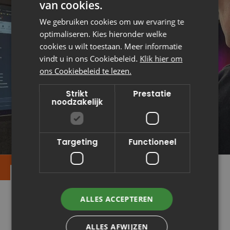
van cookies.
We gebruiken cookies om uw ervaring te
optimaliseren. Kies hieronder welke
cookies u wilt toestaan. Meer informatie
vindt u in ons Cookiebeleid.
Klik hier om
ons Cookiebeleid te lezen.
Strikt
Prestatie
noodzakelijk
Targeting
Functioneel
De oplossing
ALLES ACCEPTEREN
Naast de overgang naar Octopus Web zijn
koppelvlakken aangemaakt op basis van de
ALLES AFWIJZEN
nieuwe ZGW-standaard (Zaakgericht Werken) en