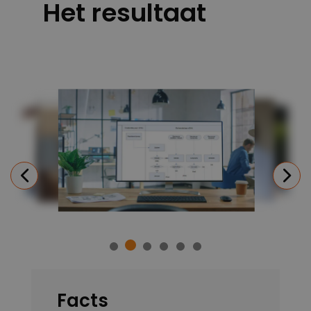
Het resultaat
Previous
N
Facts