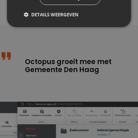
zijn er nieuwe functionaliteiten ontwikkeld om de
werkprocessen te optimaliseren.
DETAILS WEERGEVEN
Octopus groeit mee met
Gemeente Den Haag