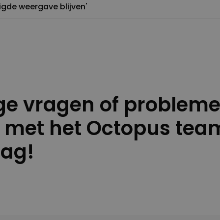
iligde weergave blijven'
ige vragen of problem
 met het Octopus team
aag!