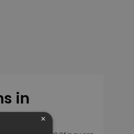
s in
×