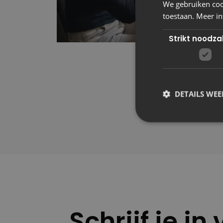
We gebruiken cook
toestaan. Meer in
Strikt noodzak
DETAILS WE
Schrijf je i