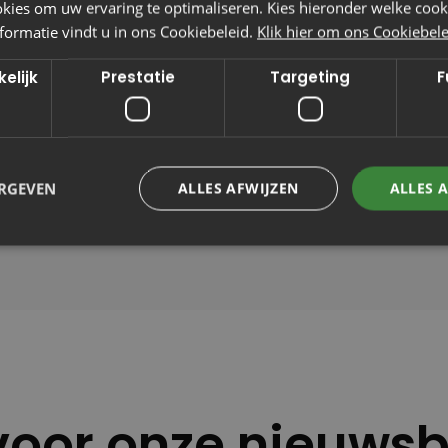
Heb je vragen of wil je meer 
ies om uw ervaring te optimaliseren. Kies hieronder welke cooki
demo wilt inplannen of een sp
formatie vindt u in ons Cookiebeleid.
Klik hier om ons Cookiebelei
je graag verder. Neem gerust
elijk
Prestatie
Targeting
F
Stuur een mail
ERGEVEN
ALLES AFWIJZEN
ALLES 
n voor onze nieuwsb