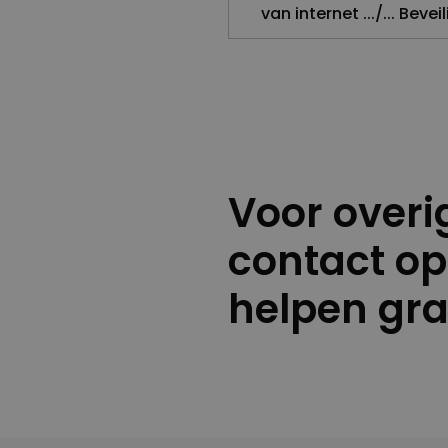
van internet .../... Beve
Voor over
contact op
helpen gr