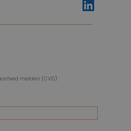
https://www.lin
arheid melden (CVD)