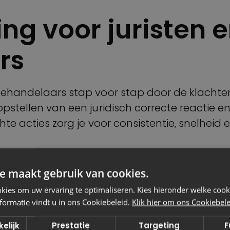
ng voor juristen 
rs
 behandelaars stap voor stap door de klachte
pstellen van een juridisch correcte reactie e
chte acties zorg je voor consistentie, snelhei
rkt voor gemeenten e
e maakt gebruik van cookies.
ies om uw ervaring te optimaliseren. Kies hieronder welke cooki
formatie vindt u in ons Cookiebeleid.
Klik hier om ons Cookiebelei
elijk
Prestatie
Targeting
F
voor organisaties die werken met burgers en kl