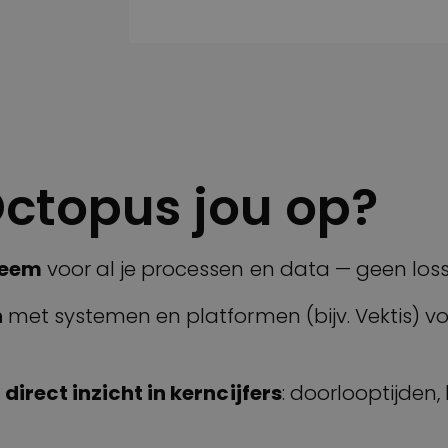
Octopus jou op?
teem
voor al je processen en data — geen lo
n
met systemen en platformen (bijv. Vektis) voo
irect inzicht in kerncijfers
: doorlooptijden