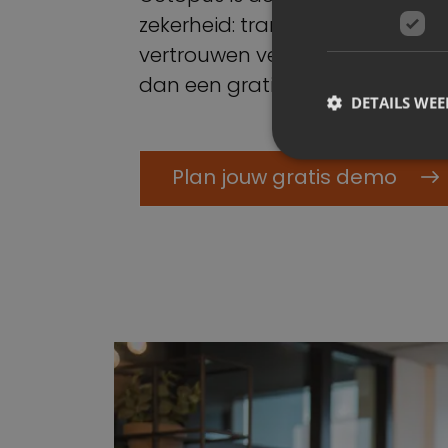
zekerheid: transparante proce
vertrouwen vergroot en reputat
dan een gratis demo aan.
DETAILS WE
Plan jouw gratis demo