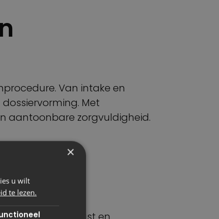
en
nprocedure. Van intake en
n dossiervorming. Met
d en aantoonbare zorgvuldigheid.
×
n andere
es u wilt
d te lezen.
unctioneel
anten. Je krijgt rust en