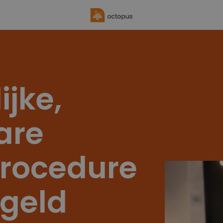
ijke,
are
procedure
 geld