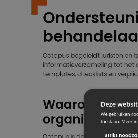
Ondersteuni
behandelaa
Octopus begeleidt juristen en
informatieverzameling tot het o
templates, checklists en verpli
Waarom dit we
Deze websit
organisaties
We gebruiken cook
toestaan. Meer in
Strikt noodzak
Octopus is de ideale oplossing 