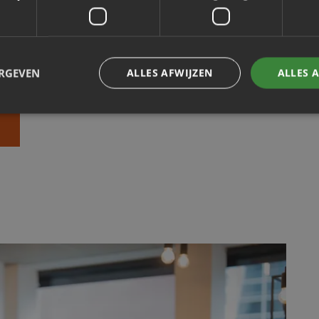
ssen, aantoonbare naleving van termijnen en 
ieschade voorkomt. Wil je zien hoe het voor 
ERGEVEN
ALLES AFWIJZEN
ALLES 